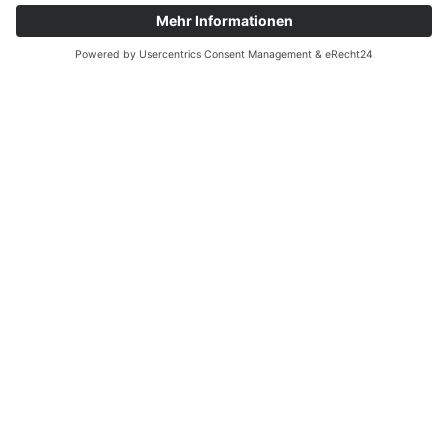
Nachricht / Anmerkungen
gewünschte Menge
Wie möchten Sie kontaktiert werden?
(*)
Telefon
E-Mail
Anfrage absenden